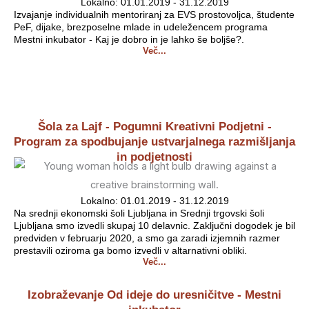
Lokalno: 01.01.2019 - 31.12.2019
Izvajanje individualnih mentoriranj za EVS prostovoljca, študente
PeF, dijake, brezposelne mlade in udeležencem programa
Mestni inkubator - Kaj je dobro in je lahko še boljše?.
Več...
Šola za Lajf - Pogumni Kreativni Podjetni -
Program za spodbujanje ustvarjalnega razmišljanja
in podjetnosti
Lokalno: 01.01.2019 - 31.12.2019
Na srednji ekonomski šoli Ljubljana in Srednji trgovski šoli
Ljubljana smo izvedli skupaj 10 delavnic. Zaključni dogodek je bil
predviden v februarju 2020, a smo ga zaradi izjemnih razmer
prestavili oziroma ga bomo izvedli v altarnativni obliki.
Več...
Izobraževanje Od ideje do uresničitve - Mestni