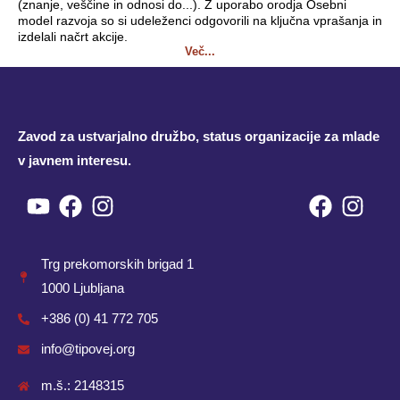
(znanje, veščine in odnosi do...). Z uporabo orodja Osebni
model razvoja so si udeleženci odgovorili na ključna vprašanja in
izdelali načrt akcije.
Več...
Zavod za ustvarjalno družbo, status organizacije za mlade
v javnem interesu.
Youtube
Facebook
Instagram
Facebo
Inst
Trg prekomorskih brigad 1
1000 Ljubljana
+386 (0) 41 772 705
info@tipovej.org
m.š.: 2148315