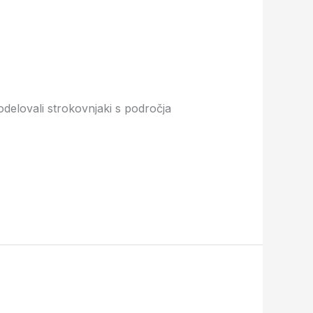
odelovali strokovnjaki s področja