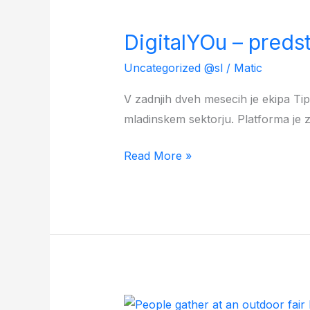
DigitalYOu
–
DigitalYOu – preds
predstavitev
platforme
Uncategorized @sl
/
Matic
ključnim
V zadnjih dveh mesecih je ekipa Tip
deležnikom
mladinskem sektorju. Platforma je
Read More »
Drugi