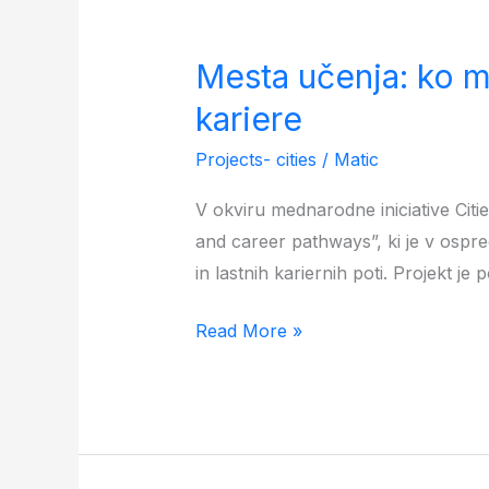
Mesta
učenja:
Mesta učenja: ko m
ko
mladi
kariere
soustvarjajo
Projects- cities
/
Matic
prihodnost
učenja,
V okviru mednarodne iniciative Citi
družbe
and career pathways”, ki je v ospre
in
in lastnih kariernih poti. Projekt j
kariere
Read More »