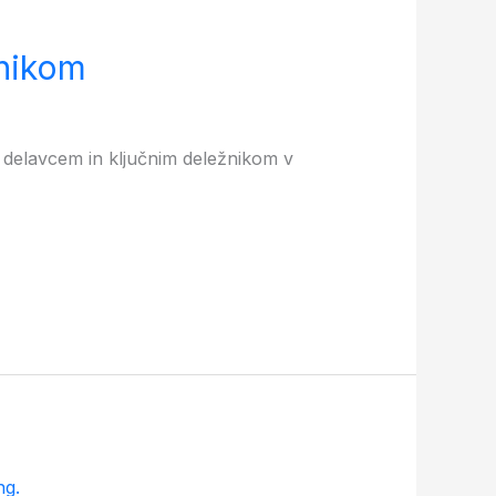
žnikom
m delavcem in ključnim deležnikom v