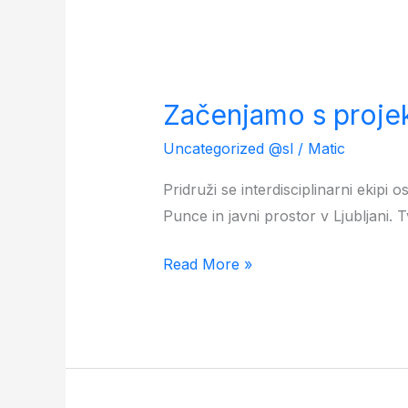
Začenjamo
s
Začenjamo s projek
projektom
“Punce
Uncategorized @sl
/
Matic
&
Pridruži se interdisciplinarni ekipi
javni
Punce in javni prostor v Ljubljani. 
prostor
v
Read More »
Ljubljani”