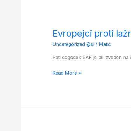
Evropejci
proti
Evropejci proti laž
lažnim
novicam
Uncategorized @sl
/
Matic
–
Peti dogodek EAF je bil izveden na š
finalni
dogodek
Read More »
v
Španiji