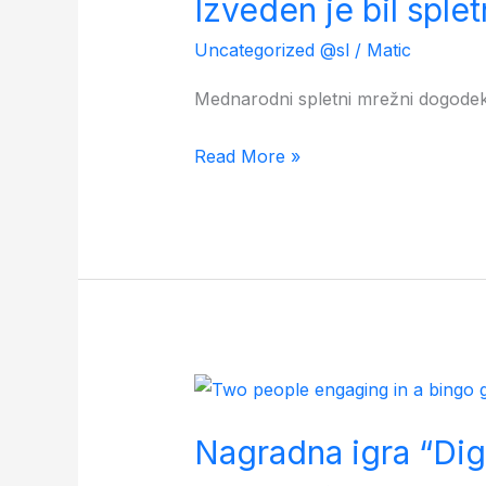
Izveden je bil spl
bil
spletni
Uncategorized @sl
/
Matic
mrežni
Mednarodni spletni mrežni dogodek 
dogodek
DigitalYOu
Read More »
Nagradna
igra
Nagradna igra “Dig
“DigitalYOu”