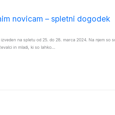
žnim novicam – spletni dogodek
l izveden na spletu od 25. do 28. marca 2024. Na njem so s
ževalci in mladi, ki so lahko…