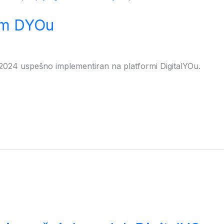
jem DYOu
ija 2024 uspešno implementiran na platformi DigitalYOu.