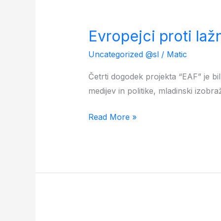
Evropejci
proti
Evropejci proti la
lažnim
novicam
Uncategorized @sl
/
Matic
–
Četrti dogodek projekta “EAF” je bi
spletni
medijev in politike, mladinski izobra
dogodek
Read More »