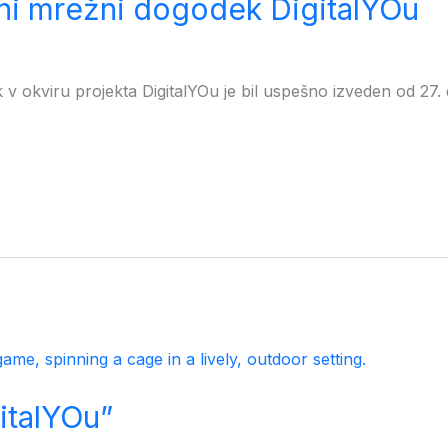
etni mrežni dogodek DigitalYOu
v okviru projekta DigitalYOu je bil uspešno izveden od 27.
italYOu”