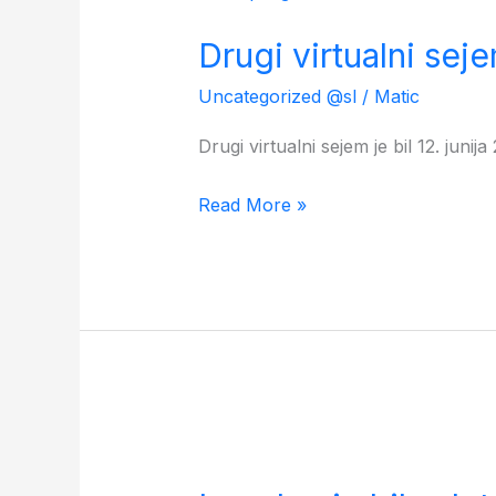
virtualni
Drugi virtualni se
sejem
DYOu
Uncategorized @sl
/
Matic
Drugi virtualni sejem je bil 12. jun
Read More »
Izveden
je