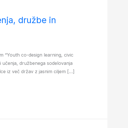
nja, družbe in
om “Youth co-design learning, civic
sti učenja, družbenega sodelovanja
lce iz več držav z jasnim ciljem […]