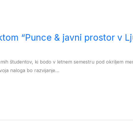
tom “Punce & javni prostor v Lj
 osmih študentov, ki bodo v letnem semestru pod okriljem ment
Tvoja naloga bo razvijanje…