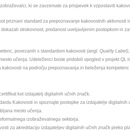
i izobraževalci, ki se zavzemate za prispevek k vzpostaviti kak
 kot priznani standard za prepoznavanje kakovostnih aktivnosti 
li dokazali strokovnost, predanost uveljavljenim postopkom in za
mpetenc, povezanih s standardom kakovosti
(angl. Quality Label)
mesto učenja. Udeleženci boste pridobili vpogled v projekt QL i
a kakovosti na področju prepoznavanja in beleženja kompetenc 
rtifikat kot izdajatelj digitalnih učnih značk.
ardu Kakovosti in spoznajte postopke za izdajatelje digitalnih u
ubljana mesto učenja.
neformalnega izobraževalnega sektorja.
sti za akreditacijo izdajateljev digitalnih učnih značk preko p