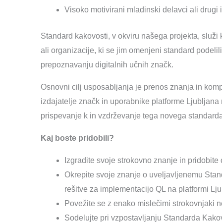
Visoko motivirani mladinski delavci ali drug
Standard kakovosti, v okviru našega projekta, služi
ali organizacije, ki se jim omenjeni standard podeli
prepoznavanju digitalnih učnih značk.
Osnovni cilj usposabljanja je prenos znanja in ko
izdajatelje značk in uporabnike platforme Ljubljana 
prispevanje k in vzdrževanje tega novega standard
Kaj boste pridobili?
Izgradite svoje strokovno znanje in pridobite ce
Okrepite svoje znanje o uveljavljenemu Stand
rešitve za implementacijo QL na platformi Lj
Povežite se z enako mislečimi strokovnjaki 
Sodelujte pri vzpostavljanju Standarda Kakovo