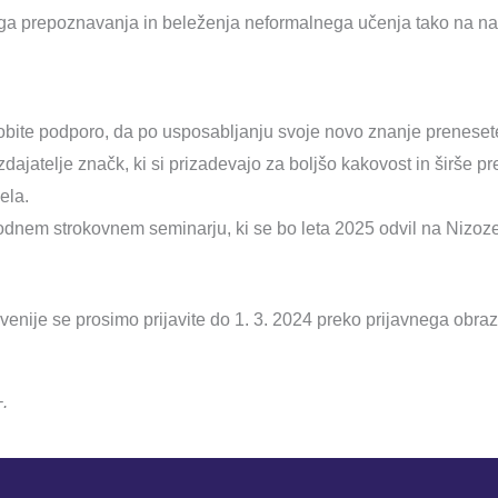
ega prepoznavanja in beleženja neformalnega učenja tako na nac
obite podporo, da po usposabljanju svoje novo znanje prenesete
izdajatelje značk, ki si prizadevajo za boljšo kakovost in širše p
ela.
dnem strokovnem seminarju, ki se bo leta 2025 odvil na Nizoze
venije se prosimo prijavite do 1. 3. 2024 preko prijavnega obra
.