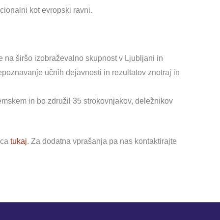
ionalni kot evropski ravni.
 na širšo izobraževalno skupnost v Ljubljani in
repoznavanje učnih dejavnosti in rezultatov znotraj in
mskem in bo združil 35 strokovnjakov, deležnikov
zca
tukaj
. Za dodatna vprašanja pa nas kontaktirajte