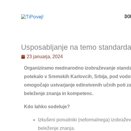
Skip
to
DO
content
Usposabljanje na temo standarda
23 januarja, 2024
Organiziramo mednarodno izobraževanje standard
potekalo v Sremskih Karlovcih, Srbija, pod vods
omogočajo ustvarjanje edinstvenih učnih poti za
beleženje znanja in kompetenc.
Kdo lahko sodeluje?
Izkušeni ponudniki (neformalnega) izobraževa
beleženje znanja.