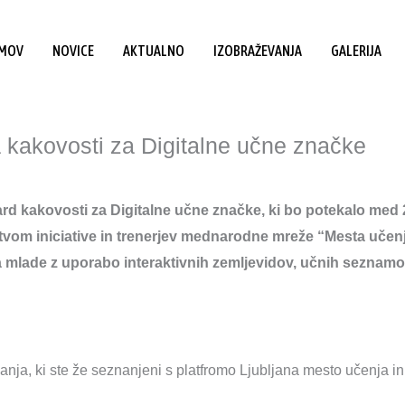
MOV
NOVICE
AKTUALNO
IZOBRAŽEVANJA
GALERIJA
 kakovosti za Digitalne učne značke
 kakovosti za Digitalne učne značke, ki bo potekalo med 2
tvom iniciative in trenerjev mednarodne mreže “Mesta učenja
 mlade z uporabo interaktivnih zemljevidov, učnih seznamov
nja, ki ste že seznanjeni s platfromo Ljubljana mesto učenja in