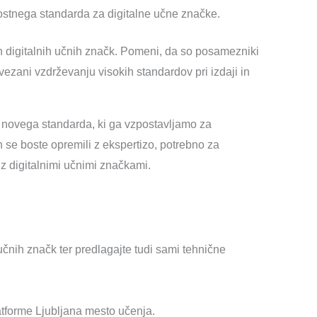
ovostnega standarda za digitalne učne značke.
in digitalnih učnih značk. Pomeni, da so posamezniki
vezani vzdrževanju visokih standardov pri izdaji in
, novega standarda, ki ga vzpostavljamo za
n se boste opremili z ekspertizo, potrebno za
z digitalnimi učnimi značkami.
čnih značk ter predlagajte tudi sami tehnične
latforme Ljubljana mesto učenja.